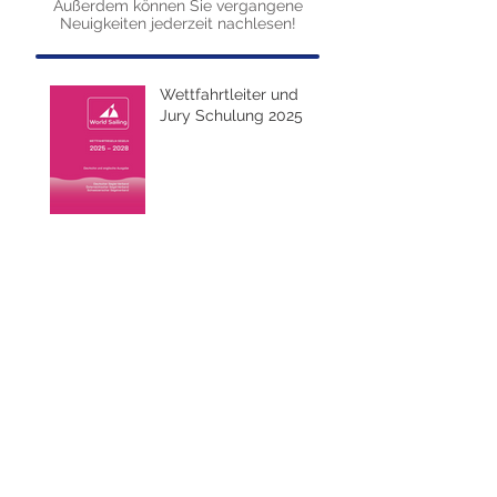
Außerdem können Sie vergangene
Neuigkeiten jederzeit nachlesen!
Wettfahrtleiter und
Jury Schulung 2025
Auf ihrer 260 km langen Reise durch Nö
passiert die Donau
viele Kulturschätze und verschiedenste
Lebensräume und Landschaften.
In den Staubereichen der
Donaukraftwerke erfreuen sich seit vielen
Jahren
sportbegeisterte Menschen, ob jung und
oder alt, am schönen Segelsport.